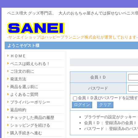
ペニス増大 グッズ専門店。
大人のおもちゃ屋さんでは探せない
ペニス増
-サンエイショップはハッピープランニング株式会社が運営しております-
ようこそゲスト様
ＨＯＭＥ
ペニスは鍛えられる！
ご注文の前に
会員ＩＤ
発送方法
商品を選ぶ前に
パスワード
よくあるご質問
会員ＩＤ及びパスワードを記憶す
プライバシーポリシー
返品特約
ブラウザーの設定がクッキー
チェックした商品の履歴
会員ＩＤ： 登録済みの会員Ｉ
ショッピングを続ける
パスワード： 登録済みのパス
購入手続きへ進む