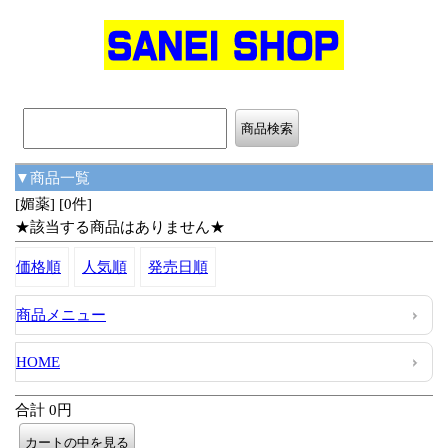
▼商品一覧
[媚薬] [0件]
★該当する商品はありません★
価格順
人気順
発売日順
商品メニュー
HOME
合計 0円