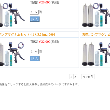
[価格]
￥20,090
(税別)
個
ンプマグナムセット4.1と5.0
[ma-009]
真空ポンプマグナムセ
[価格]
￥22,000
(税別)
個
1
2
次の6件
画像をクリックすると拡大画像と詳細説明のページにすすみます。