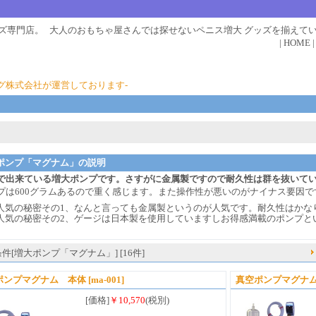
ッズ専門店。
大人のおもちゃ屋さんでは探せない
ペニス増大 グッズを揃えて
|
HOME
グ株式会社が運営しております-
ポンプ「マグナム」の説明
で出来ている増大ポンプです。さすがに金属製ですので耐久性は群を抜いて
プは600グラムあるので重く感じます。また操作性が悪いのがナイナス要因で
人気の秘密その1、なんと言っても金属製というのが人気です。耐久性はかな
人気の秘密その2、ゲージは日本製を使用していますしお得感満載のポンプと
件[増大ポンプ「マグナム」] [16件]
ポンプマグナム 本体
[ma-001]
真空ポンプマグナム
[価格]
￥10,570
(税別)