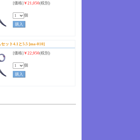
[価格]
￥21,050
(税別)
個
ット4.1と5.5
[ma-010]
[価格]
￥22,950
(税別)
個