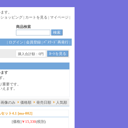
います。
|
ショッピング
|
カートを見る
|
マイページ
|
商品検索
|
ログイン
|
会員登録
|
ﾊﾟｽﾜｰﾄﾞ再発行
|
購入合計額：0円
います
す。
り重要です。
いえます。
画像のみ
価格順
発売日順
人気順
セット4.1
[ma-002]
[価格]
￥15,330
(税別)