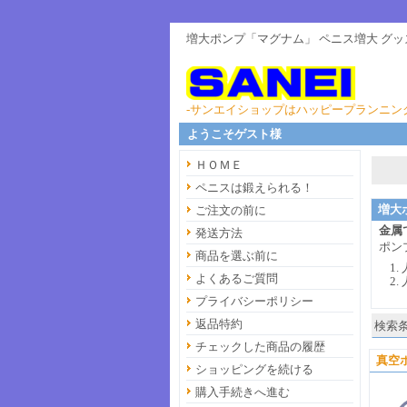
増大ポンプ「マグナム」 ペニス増大 グ
-サンエイショップはハッピープランニン
ようこそゲスト様
ＨＯＭＥ
ペニスは鍛えられる！
増大
ご注文の前に
金属
発送方法
ポン
商品を選ぶ前に
よくあるご質問
プライバシーポリシー
返品特約
検索条
チェックした商品の履歴
真空
ショッピングを続ける
購入手続きへ進む