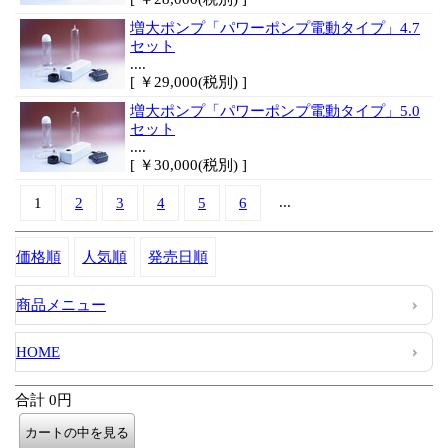
増大ポンプ「パワーポンプ電動タイプ」4.7
セット
....
[ ￥29,000(税別) ]
増大ポンプ「パワーポンプ電動タイプ」5.0
セット
....
[ ￥30,000(税別) ]
...
1
2
3
4
5
6
価格順
人気順
発売日順
商品メニュー
HOME
合計 0円