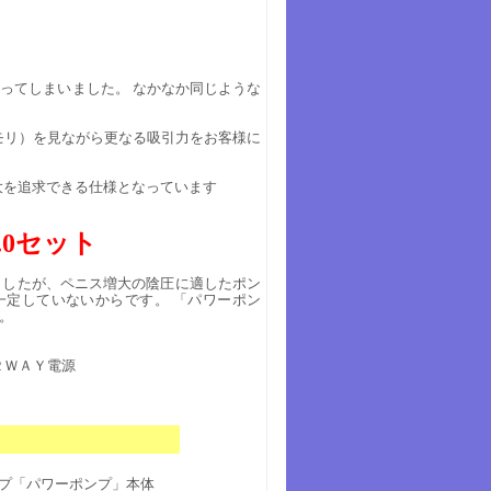
ってしまいました。 なかなか同じような
（メモリ）を見ながら更なる吸引力をお客様に
大を追求できる仕様となっています
.0セット
ましたが、ペニス増大の陰圧に適したポン
一定していないからです。 「パワーポン
。
２ＷＡＹ電源
ト内容
プ「パワーポンプ」本体