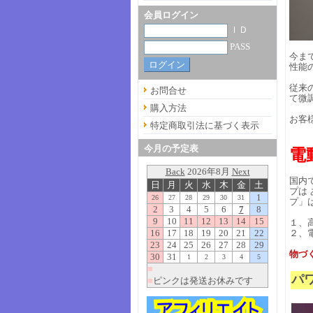
会員ログイン
ＩＤ
PASS
今ま
性能
従来
お問合せ
て微
購入方法
お客
特定商取引法に基づく表示
今月の予定表
電
国内
プは
プ」
１、
２、
物づ
パ