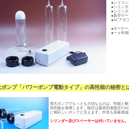
●シリコン
●シリンダー
●シリンダー
●真空ゲー
●ACアダ
●オーナー
●一ヵ年保
大ポンプ「パワーポンプ電動タイプ」の高性能の秘密と
増大ポンプでもっとも大切なものは、性能と耐
高性能を発揮します。陰圧は最高到達陰圧0.042
に相応しいポンプと言えます。外見も高級感溢
シリンダー及びスペーサーは付いていません。