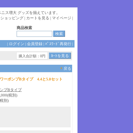
ペニス増大 グッズを揃えています。
|
ショッピング
|
カートを見る
|
マイページ
|
商品検索
|
ログイン
|
会員登録
|
ﾊﾟｽﾜｰﾄﾞ再発行
|
購入合計額：0円
戻る
ワーポンプBタイプ 4.4と5.0セット
ンプBタイプ
,000(税別)
(税別)