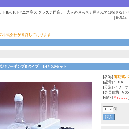
ト[b-018] ペニス増大 グッズ専門店。
大人のおもちゃ屋さんでは探せない
|
HOME
グ株式会社が運営しております-
式パワーポンプBタイプ 4.4と5.0セット
[名称]
電動式パ
[記号] b-018
[分類]
パワーポ
[会員価格] ￥35
[価格]
￥35,000
個