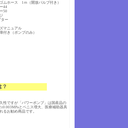
ゴムホース 1ｍ（開放バルブ付き）
44
50
ジ
プター
ズマニュアル
障付き（ポンプのみ）
は？
久性ですが「パワーポンプ」は国産品の
±0.003MPaとペニス増大、医療補助器具
れるお勧め商品です。