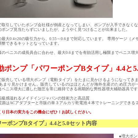
で取引していたポンプ会社様が倒産となってしまい、ポンプが入手できなくな
のポンプ見当たらずにいましたが、ようやく見つけることが出来ました。
の最大0.4±20の吸引力から、0.55～0.6まで対応しています。 専用ゲージ
調整できるキットとなっています。
様のペニスの成長具合に合わせ、最大0.6までを有効活用し極限までペニス増
動ポンプ「パワーポンプBタイプ」4.4と5
で販売している増大ポンプ（電動タイプ）をたまに見かけるようになってき
 あまり見かけません。販売しているのはほとんどが海外生産のため圧力が
はペニス増大に適した陰圧を常に維持できる画期的な男性器増大補助器具です
高級感溢れるメイドインジャパンの技術力と高品質
電源はACアダプターと市販の単３アルカリ乾電池４本でトレーニングできる
くり日本の実力をこの機会にぜひ！お試しください。
ワーポンプBタイプ」4.4と5.0セッ
●増大ポン