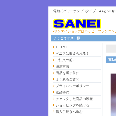
電動式パワーポンプBタイプ 4.4と5.0セッ
-サンエイショップはハッピープランニン
ようこそゲスト様
ＨＯＭＥ
ペニスは鍛えられる！
電動
ご注文の前に
発送方法
商品を選ぶ前に
よくあるご質問
プライバシーポリシー
返品特約
チェックした商品の履歴
ショッピングを続ける
購入手続きへ進む