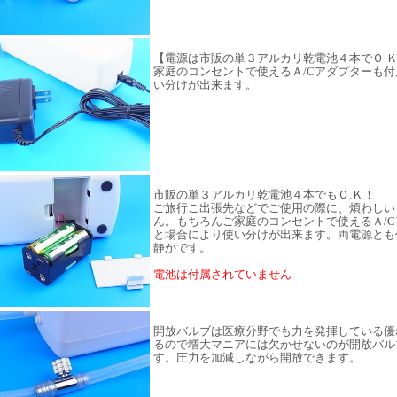
【電源は市販の単３アルカリ乾電池４本でＯ.
家庭のコンセントで使えるＡ/Cアダプターも
い分けが出来ます。
市販の単３アルカリ乾電池４本でもＯ.Ｋ！
ご旅行ご出張先などでご使用の際に、煩わしい
ん。もちろんご家庭のコンセントで使えるＡ/
と場合により使い分けが出来ます。両電源とも
静かです。
電池は付属されていません
開放バルブは医療分野でも力を発揮している優
るので増大マニアには欠かせないのが開放バル
す。圧力を加減しながら開放できます。