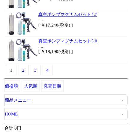
真空ポンプマグナムセット4.7
....
[ ￥17,240(税別) ]
真空ポンプマグナムセット5.0
....
[ ￥18,190(税別) ]
1
2
3
4
価格順
人気順
発売日順
商品メニュー
HOME
合計 0円